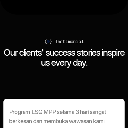
{
}
Testimonial
O
u
r
c
l
i
e
n
t
s
'
s
u
c
c
e
s
s
s
t
o
r
i
e
s
i
n
s
p
i
r
e
u
s
e
v
e
r
y
d
a
y
.
Program ESQ MPP selama 3 hari sangat
berkesan dan membuka wawasan kami