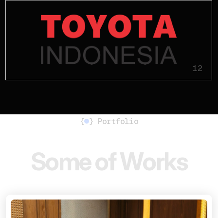
12
{
}
Portfolio
R
a
n
g
k
a
i
a
n
A
k
t
i
v
i
t
a
s
E
S
Q
M
P
P
S
o
m
e
o
f
W
o
r
k
s