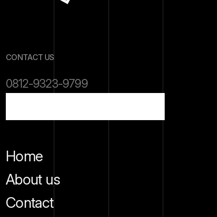
CONTACT US
0812-9323-9799
esqmpp@esq165.co.id
Home
About us
Contact