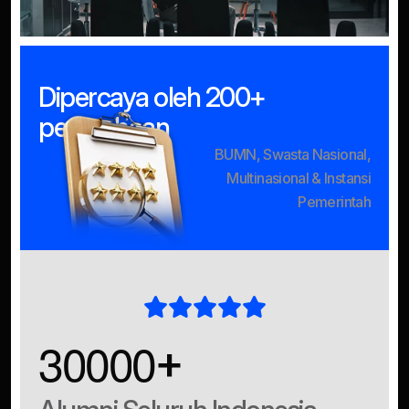
Dipercaya oleh 200+
perusahaan
BUMN, Swasta Nasional,
Multinasional & Instansi
Pemerintah
3
0
0
0
0
+