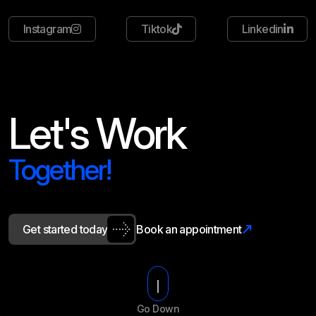
Instagram
Tiktok
Linkedin
Let's Work
Together!
G
e
t
s
t
a
r
t
e
d
t
o
d
a
y
B
o
o
k
a
n
a
p
p
o
i
n
t
m
e
n
t
Go Down