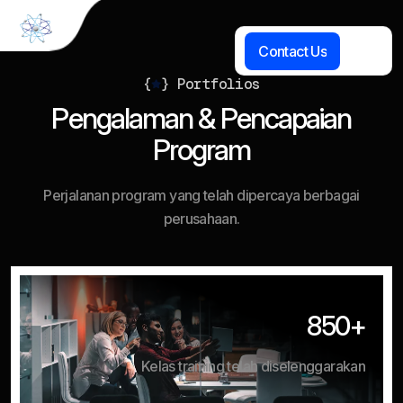
C
o
n
t
a
c
t
U
s
{
}
Portfolios
P
e
n
g
a
l
a
m
a
n
&
P
e
n
c
a
p
a
i
a
n
P
r
o
g
r
a
m
Perjalanan program yang telah dipercaya berbagai
perusahaan.
850+
Kelas training telah diselenggarakan