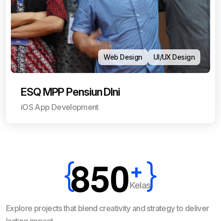
Web Design
UI/UX Design
ESQ MPP Pensiun DIni
iOS App Development
8
5
0
+
Kelas
Explore projects that blend creativity and strategy to deliver
lasting impact.