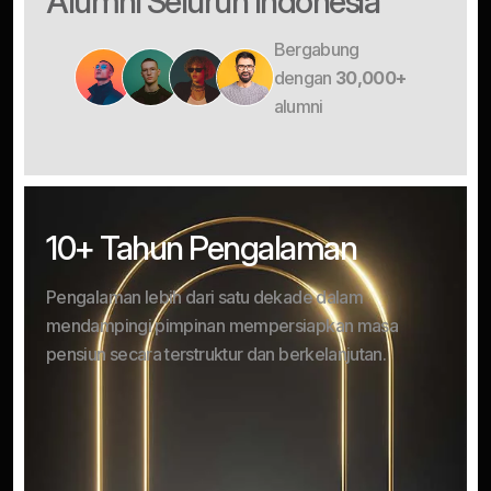
Alumni Seluruh Indonesia
Bergabung
dengan
30,000+
alumni
10+ Tahun Pengalaman
Pengalaman lebih dari satu dekade dalam
mendampingi pimpinan mempersiapkan masa
pensiun secara terstruktur dan berkelanjutan.